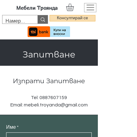
Мебели Троянда
Консултирай се
Запитване
Изпрати Запитване
Tel:
0887607159
Email:
mebeli.troyanda@gmail.com
Име