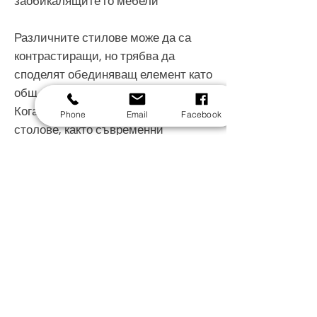
заобикалящите го мебели
Различните стилове може да са
контрастиращи, но трябва да
споделят обединяващ елемент като
общ материал, цвят или форма.
Когато става въпрос за трапезни
Phone
Email
Facebook
столове, както съвременни
дървени трапезни столове и
тапицирани столове от плат, има
многобройни опции за стил, от
които да избирате
Характеристики
вид
бар стол
Доставка