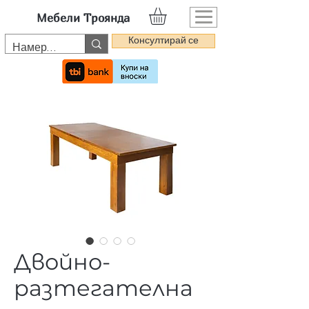
Мебели Троянда
Консултирай се
Двойно-
разтегателна