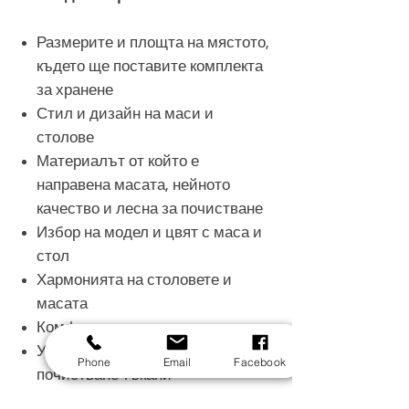
Размерите и площта на мястото,
където ще поставите комплекта
за хранене
Стил и дизайн на маси и
столове
Материалът от който е
направена масата, нейното
качество и лесна за почистване
Избор на модел и цвят с маса и
стол
Хармонията на столовете и
масата
Комфорт на столовете
Устойчиви на петна и лесни за
Phone
Email
Facebook
почистване тъкани