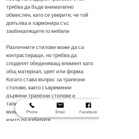
трябва да бъде внимателно
обмислен, като се уверите, че той
допълва и хармонира със
заобикалящите го мебели
Различните стилове може да са
контрастиращи, но трябва да
споделят обединяващ елемент като
общ материал, цвят или форма.
Когато става въпрос за трапезни
столове, както съвременни
дървени трапезни столове и
тапицирани столове от плат, има
многобройни опции за стил, от
Phone
Email
Facebook
които да избирате