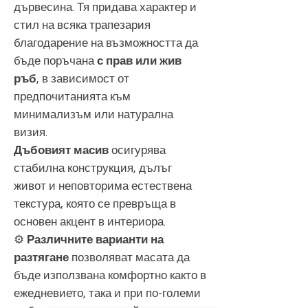
дървесина. Тя придава характер и
стил на всяка трапезария
благодарение на възможността да
бъде поръчана
с прав или жив
ръб
, в зависимост от
предпочитанията към
минимализъм или натурална
визия.
Дъбовият масив
осигурява
стабилна конструкция, дълъг
живот и неповторима естествена
текстура, която се превръща в
основен акцент в интериора.
⚙️
Различните варианти на
разтягане
позволяват масата да
бъде използвана комфортно както в
ежедневието, така и при по-големи