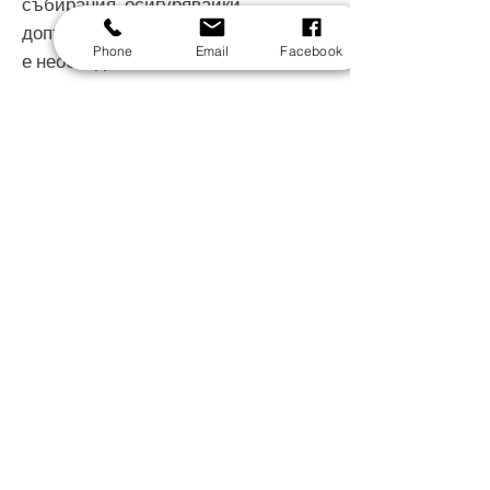
събирания, осигурявайки
допълнително пространство, когато
Phone
Email
Facebook
е необходимо.
🎨
Индивидуалният избор на цвят
позволява да адаптирате Масата
Генуа така, че да се впише идеално
във вашия дом – от модерни
пространства с изчистени линии до
по-топли, класически интериори.
🏡
Маса Генуа
е избор за хора,
които ценят естественото,
стабилното и съвършено
изработеното – мебел, която се
откроява и впечатлява.