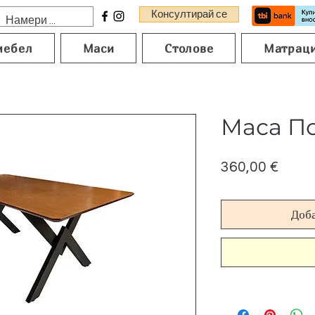
Консултирай се
мебел
Маси
Столове
Матрац
Маса П
Цена
360,00 €
Доб