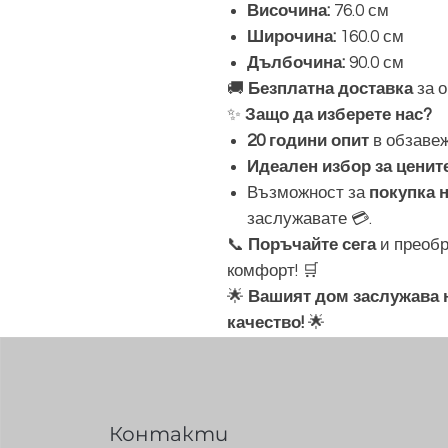
Височина:
76.0 см
Широчина:
160.0 см
Дълбочина:
90.0 см
🚚
Безплатна доставка
за о
✨
Защо да изберете нас?
20 години опит
в обзавеж
Идеален избор за ценит
Възможност за
покупка 
заслужавате 💳.
📞
Поръчайте сега
и преобр
комфорт! 🛒
🌟
Вашият дом заслужава н
качество!
🌟
Контакти