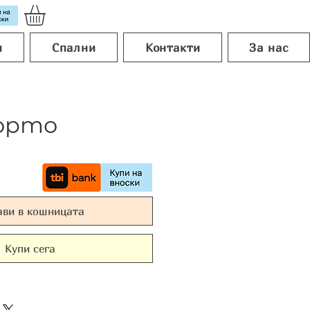
и
Спални
Контакти
За нас
орто
ави в кошницата
Купи сега