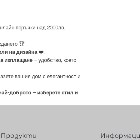
нлайн поръчки над 2000лв.
дането 🏆.
ели на дизайна
❤️.
на изплащане
– удобство, което
азете вашия дом с елегантност и
ай-доброто – изберете стил и
Продукти
Информаци