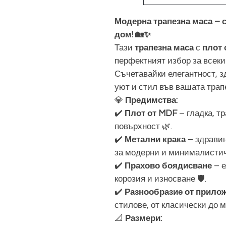
Модерна трапезна маса – 
дом! 🏡✨
Тази
трапезна маса
с
плот 
перфектният избор за всеки
Съчетавайки елегантност, з
уют и стил във вашата трап
💎
Предимства:
✔️
Плот от MDF
– гладка, т
повърхност 🌿.
✔️
Метални крака
– здравин
за модерни и минималистич
✔️
Прахово боядисване
– е
корозия и износване 🛡️.
✔️
Разнообразие от прило
стилове, от класически до 
📐
Размери: