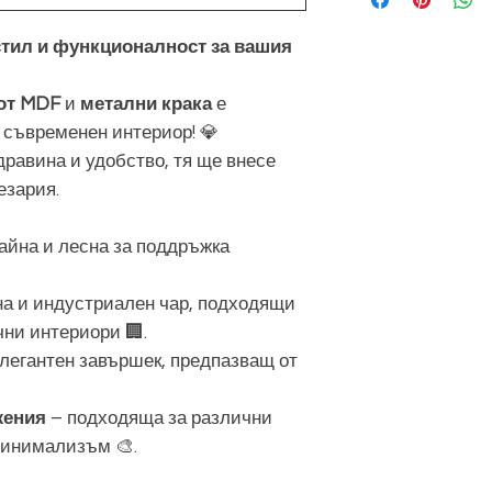
стил и функционалност за вашия
от MDF
и
метални крака
е
 съвременен интериор! 💎
дравина и удобство, тя ще внесе
езария.
райна и лесна за поддръжка
а и индустриален чар, подходящи
ни интериори 🏢.
легантен завършек, предпазващ от
жения
– подходяща за различни
минимализъм 🎨.