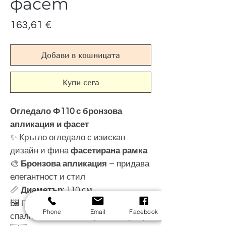
фасет
Цена
163,61 €
Добави в кошницата
Купи сега
Огледало Ф110 с бронзова
апликация и фасет
✨ Кръгло огледало с изискан
дизайн и фина
фасетирана рамка
🎨
Бронзова апликация
– придава
елегантност и стил
📏
Диаметър:
110 см
🖼️ Подходящо за хол, антре,
Phone
Email
Facebook
спалня или стилен офис интериор