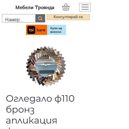
Мебели Троянда
Консултирай се
Огледало ф110
бронз
апликация