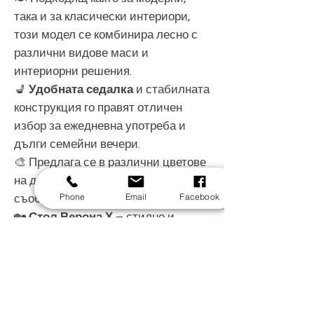
така и за класически интериори,
този модел се комбинира лесно с
различни видове маси и
интериорни решения.
💺
Удобната седалка
и стабилната
конструкция го правят отличен
избор за ежедневна употреба и
дълги семейни вечери.
🎨 Предлага се в различни цветове
на дървото и дамаската, за да го
Phone
Email
Facebook
съобразите напълно с вашия дом.
🏡
Стол Верона Х
– стилно и
функционално допълнение към
всяка трапезария.
Всички лакове, байцове и финиши
може да изберете от
тук