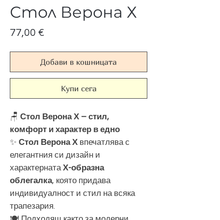
Стол Верона Х
Цена
77,00 €
Добави в кошницата
Купи сега
🪑
Стол Верона Х – стил,
комфорт и характер в едно
✨
Стол Верона Х
впечатлява с
елегантния си дизайн и
характерната
Х-образна
облегалка
, която придава
индивидуалност и стил на всяка
трапезария.
🍽️ Подходящ както за модерни,